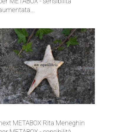
per METABOX - sensibilità
aumentata...
NEXT METABOX | RITA MENEGHIN
next METABOX Rita Meneghin
per METABOX - sensibilità