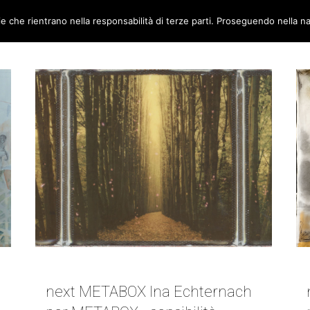
ie che rientrano nella responsabilità di terze parti. Proseguendo nella na
TORI
AMBIENTI
CANTIERE METABOX
CONTATTI
NEXT METABOX | INA ECHTERNACH
next METABOX Ina Echternach