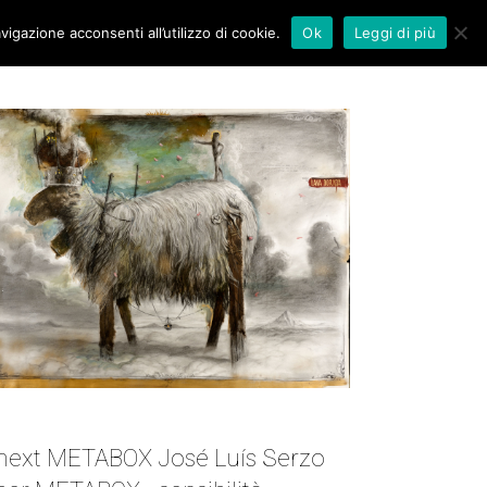
vigazione acconsenti all’utilizzo di cookie.
Ok
Leggi di più
NEXT METABOX | JOSÉ LUÍS SERZO
next METABOX José Luís Serzo