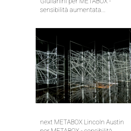
Giulianini per METABOX -
sensibilità aumentata...
NEXT METABOX | LINCOLN AUSTIN
next METABOX Lincoln Austin
per METABOX - sensibilità