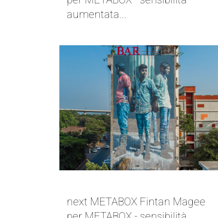
aumentata...
NEXT METABOX | FINTAN MAGEE
next METABOX Fintan Magee
per METABOX - sensibilità