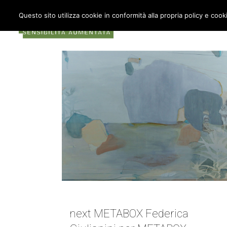
Questo sito utilizza cookie in conformità alla propria policy e cook
COS’È METABOX
AU
NEXT METABOX | FEDERICA GIULIANINI
next METABOX Federica