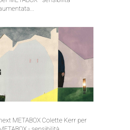
aumentata...
NEXT METABOX | COLETTE KERR
next METABOX Colette Kerr per
METABOX - sensibilità