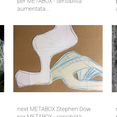
per METABOX - sensibilità
aumentata...
NEXT METABOX | STEPHEN DOW
next METABOX Stephen Dow
per METABOX - sensibilità