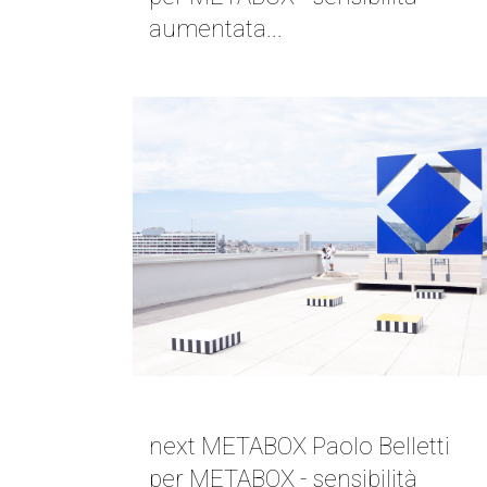
aumentata...
NEXT METABOX | PAOLO BELLETTI
next METABOX Paolo Belletti
per METABOX - sensibilità