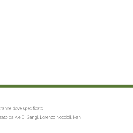
i tranne dove specificato
zzato da
Ale Di Gangi
, Lorenzo Noccioli,
Ivan