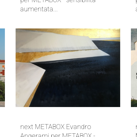
aumentata...
NEXT METABOX | EVANDRO ANGERAMI
next METABOX Evandro
Angerami per METABOX -