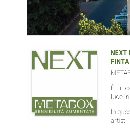
NEXT 
FINT
METABO
È un c
luce i
In que
artisti