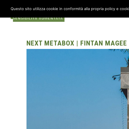
Questo sito utilizza cookie in conformità alla propria policy e cook
COS’È METABOX
AU
NEXT METABOX | FINTAN MAGEE