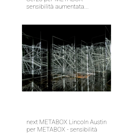
sensibilità aumentata...
NEXT METABOX | LINCOLN
AUSTIN
next METABOX Lincoln Austin
per METABOX - sensibilità