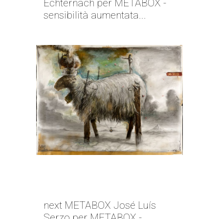
Echternach per METABOX -
sensibilità aumentata...
NEXT METABOX | JOSÉ LUÍS
SERZO
next METABOX José Luís
Serzo per METABOX -