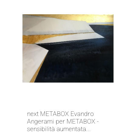
NEXT METABOX | EVANDRO
ANGERAMI
next METABOX Evandro
Angerami per METABOX -
sensibilità aumentata...