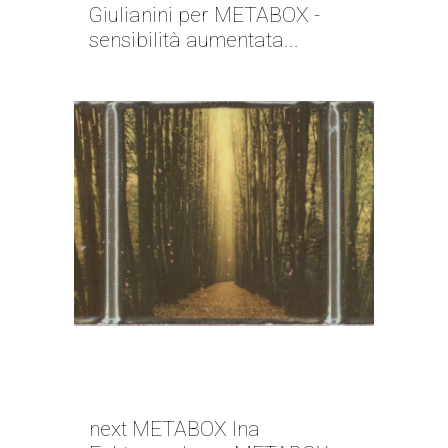
Giulianini per METABOX -
sensibilità aumentata...
NEXT METABOX | INA
ECHTERNACH
next METABOX Ina