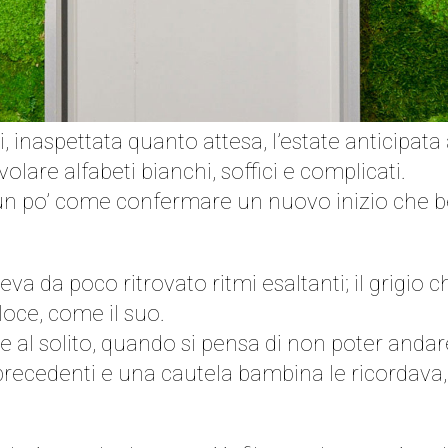
li, inaspettata quanto attesa, l’estate anticipata 
lare alfabeti bianchi, soffici e complicati.
un po’ come confermare un nuovo inizio che be
eva da poco ritrovato ritmi esaltanti; il grigio c
loce, come il suo.
 al solito, quando si pensa di non poter andare o
e precedenti e una cautela bambina le ricordava