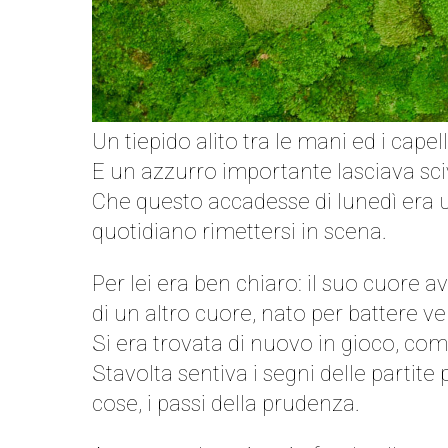
Un tiepido alito tra le mani ed i capel
E un azzurro importante lasciava scivo
Che questo accadesse di lunedì era 
quotidiano rimettersi in scena.
Per lei era ben chiaro: il suo cuore av
di un altro cuore, nato per battere ve
Si era trovata di nuovo in gioco, come
Stavolta sentiva i segni delle partit
cose, i passi della prudenza.