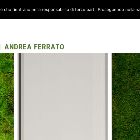
ie che rientrano nella responsabilità di terze parti. Proseguendo nella na
TORI
AMBIENTI
CANTIERE METABOX
CONTATTI
 | ANDREA FERRATO