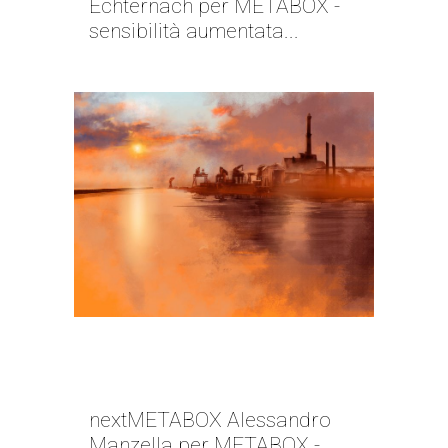
Echternach per METABOX -
sensibilità aumentata...
NEXT METABOX | ALESSANDRO
MANZELLA
nextMETABOX Alessandro
Manzella per METABOX -