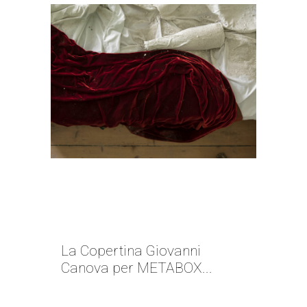
POLVERE, MATERIA E
ILLUSIONE 09 | GIOVANNI
CANOVA
La Copertina Giovanni
Canova per METABOX...