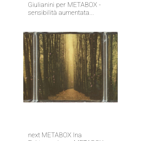
Giulianini per METABOX -
sensibilità aumentata...
NEXT METABOX | INA
ECHTERNACH
next METABOX Ina