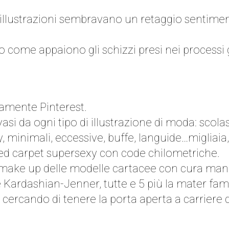
llustrazioni sembravano un retaggio sentiment
ome appaiono gli schizzi presi nei processi giud
amente Pinterest.
asi da ogni tipo di illustrazione di moda: scolas
, minimali, eccessive, buffe, languide…migliaia, m
 red carpet supersexy con code chilometriche.
e make up delle modelle cartacee con cura mani
e Kardashian-Jenner, tutte e 5 più la mater fami
e cercando di tenere la porta aperta a carriere d