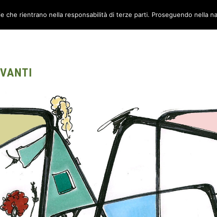
ie che rientrano nella responsabilità di terze parti. Proseguendo nella na
TORI
AMBIENTI
CANTIERE METABOX
CONTATTI
 VANTI