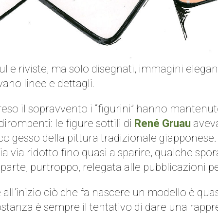
sì sulle riviste, ma solo disegnati, immagini elega
vano linee e dettagli.
so il sopravvento i “figurini” hanno mantenuto
irompenti: le figure sottili di
René Gruau
avevan
nco gesso della pittura tradizionale giapponese.
a via ridotto fino quasi a sparire, qualche spora
arte, purtroppo, relegata alle pubblicazioni per
é all’inizio ciò che fa nascere un modello è qu
ostanza è sempre il tentativo di dare una rap