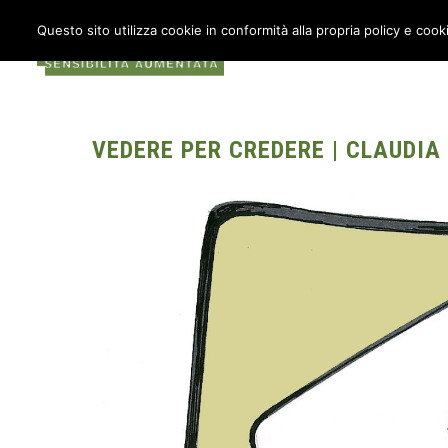
Questo sito utilizza cookie in conformità alla propria policy e cook
COS’È METABOX
AU
VEDERE PER CREDERE | CLAUDIA