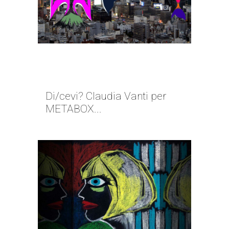
DISTESI D’ESTASI, D’ESTATE |
CLAUDIA VANTI
Di/cevi? Claudia Vanti per
METABOX...