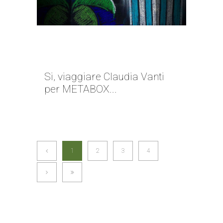
PICCOLI JULES VERNE |
CLAUDIA VANTI
Si, viaggiare Claudia Vanti
per METABOX...
1
2
3
4