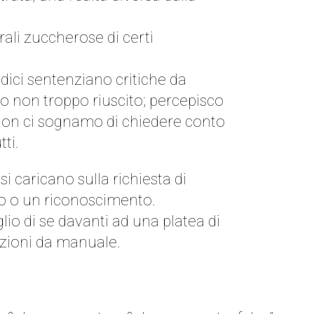
rali zuccherose di certi
iudici sentenziano critiche da
to non troppo riuscito; percepisco
i non ci sognamo di chiedere conto
ti.
si caricano sulla richiesta di
o o un riconoscimento.
lio di se davanti ad una platea di
tazioni da manuale.