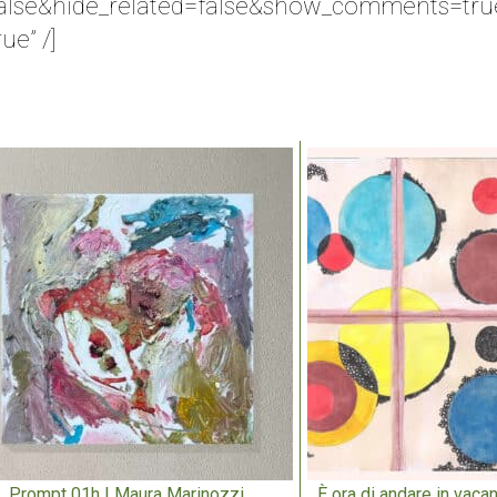
alse&hide_related=false&show_comments=tru
ue” /]
Prompt 01h | Maura Marinozzi
È ora di andare in vacan