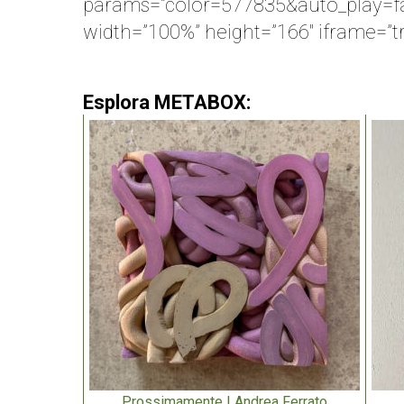
params=”color=577835&auto_play=f
width=”100%” height=”166″ iframe=”tr
Esplora METABOX:
Prossimamente | Andrea Ferrato