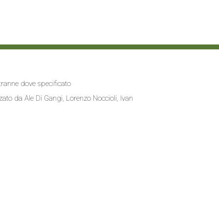
i tranne dove specificato
zzato da
Ale Di Gangi
, Lorenzo Noccioli,
Ivan