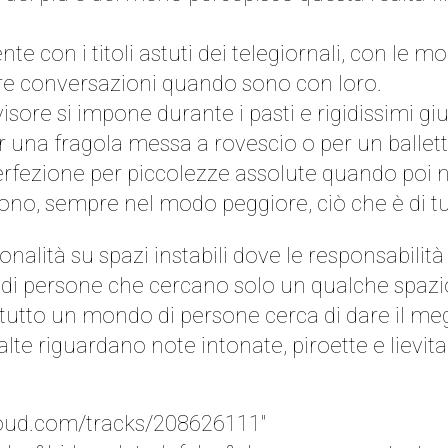
te con i titoli astuti dei telegiornali, con le mo
tre conversazioni quando sono con loro.
evisore si impone durante i pasti e rigidissimi g
per una fragola messa a rovescio o per un ballet
di perfezione per piccolezze assolute quando po
ono, sempre nel modo peggiore, ciò che è di tut
nalità su spazi instabili dove le responsabilità 
di persone che cercano solo un qualche spazi
e tutto un mondo di persone cerca di dare il meg
alte riguardano note intonate, piroette e lievi
cloud.com/tracks/208626111″