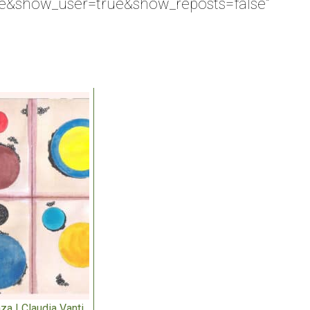
e&show_user=true&show_reposts=false”
za | Claudia Vanti