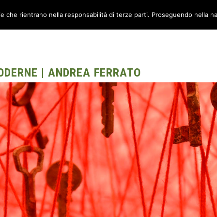
ie che rientrano nella responsabilità di terze parti. Proseguendo nella na
TORI
AMBIENTI
CANTIERE METABOX
CONTATTI
ODERNE | ANDREA FERRATO