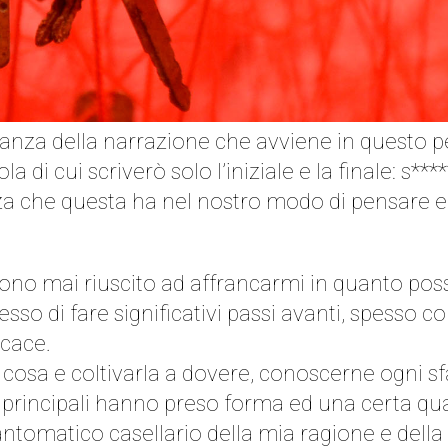
rtanza della narrazione che avviene in questo p
 di cui scriverò solo l’iniziale e la finale: s**
nza che questa ha nel nostro modo di pensare e
ono mai riuscito ad affrancarmi in quanto poss
o di fare significativi passi avanti, spesso co
icace.
osa e coltivarla a dovere, conoscerne ogni sfa
 principali hanno preso forma ed una certa qu
ntomatico casellario della mia ragione e della 