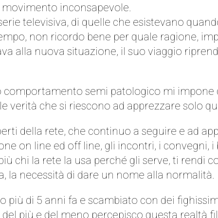
n movimento inconsapevole.
serie televisiva, di quelle che esistevano qu
tempo, non ricordo bene per quale ragione, i
ava alla nuova situazione, il suo viaggio ripr
o comportamento semi patologico mi impone di
e verità che si riescono ad apprezzare solo qua
rti della rete, che continuo a seguire e ad ap
ne on line ed off line, gli incontri, i convegni,
iù chi la rete la usa perché gli serve, ti rendi 
a, la necessità di dare un nome alla normalità.
o più di 5 anni fa e scambiato con dei fighissi
del più e del meno percepisco questa realtà filt