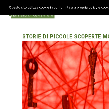
Questo sito utilizza cookie in conformità alla propria policy e cook
COS’È METABOX
AU
STORIE DI PICCOLE SCOPERTE M