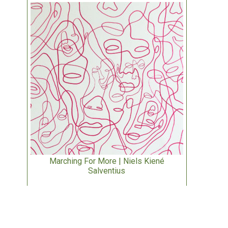
Marching For More | Niels Kiené
Salventius