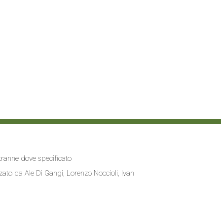
i tranne dove specificato
zzato da
Ale Di Gangi
, Lorenzo Noccioli,
Ivan