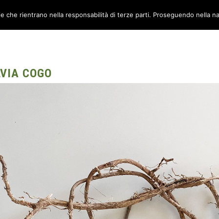
ie che rientrano nella responsabilità di terze parti. Proseguendo nella na
TORI
AMBIENTI
CANTIERE METABOX
CONTATTI
LVIA COGO