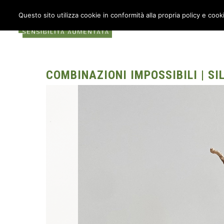
Questo sito utilizza cookie in conformità alla propria policy e cook
COS’È METABOX
AU
COMBINAZIONI IMPOSSIBILI | SI