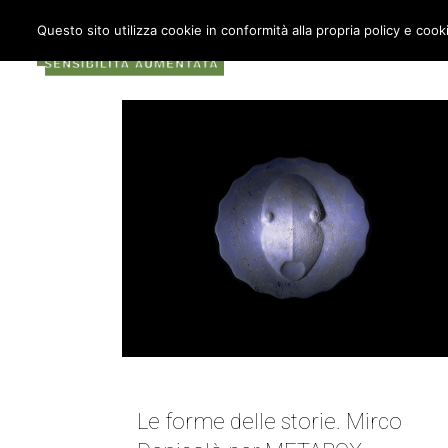
Questo sito utilizza cookie in conformità alla propria policy e cook
COS’È METABOX
AU
USCIRE DAL SIMBOLO | MIRCO DENICOLÒ
Le forme delle storie. Mirco