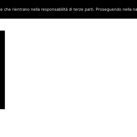
ie che rientrano nella responsabilità di terze parti. Proseguendo nella na
TORI
AMBIENTI
CANTIERE METABOX
CONTATTI