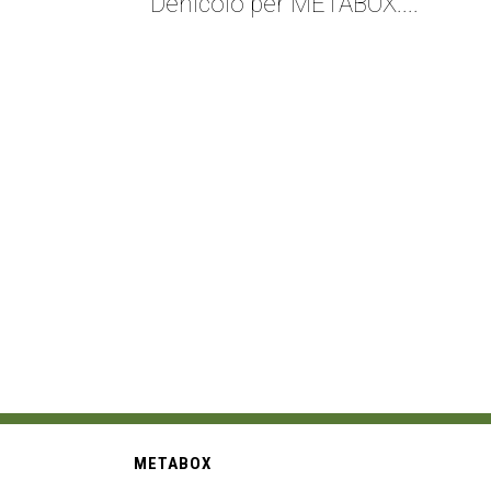
Denicolò per METABOX....
METABOX