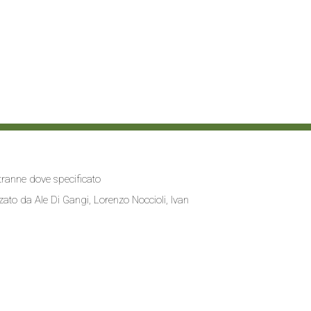
i tranne dove specificato
zzato da
Ale Di Gangi
, Lorenzo Noccioli,
Ivan