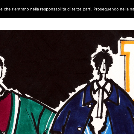
ie che rientrano nella responsabilità di terze parti. Proseguendo nella na
TORI
AMBIENTI
CANTIERE METABOX
CONTATTI