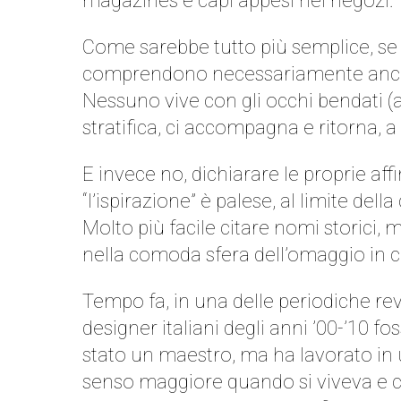
magazines e capi appesi nei negozi.
Come sarebbe tutto più semplice, se s
comprendono necessariamente anche 
Nessuno vive con gli occhi bendati (a
stratifica, ci accompagna e ritorna, a
E invece no, dichiarare le proprie af
“l’ispirazione” è palese, al limite della
Molto più facile citare nomi storici, 
nella comoda sfera dell’omaggio in c
Tempo fa, in una delle periodiche re
designer italiani degli anni ’00-’10 
stato un maestro, ma ha lavorato in 
senso maggiore quando si viveva e c