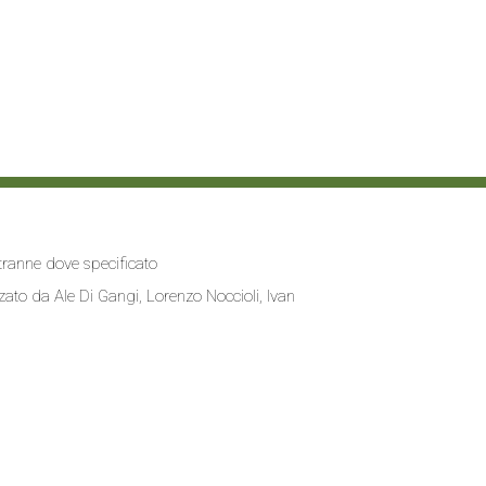
i tranne dove specificato
zzato da
Ale Di Gangi
, Lorenzo Noccioli,
Ivan