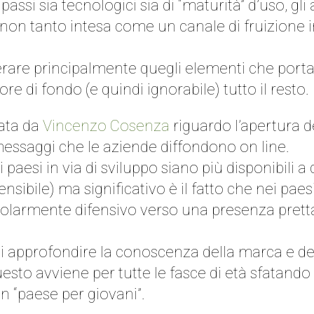
assi sia tecnologici sia di “maturità” d’uso, gl
 non tanto intesa come un canale di fruizione 
rare principalmente quegli elementi che portan
di fondo (e quindi ignorabile) tutto il resto.
ata da
Vincenzo Cosenza
riguardo l’apertura d
messaggi che le aziende diffondono on line.
 paesi in via di sviluppo siano più disponibili a
ibile) ma significativo è il fatto che nei paesi
armente difensivo verso una presenza prettam
di approfondire la conoscenza della marca e del
uesto avviene per tutte le fasce di età sfatando 
un “paese per giovani”.