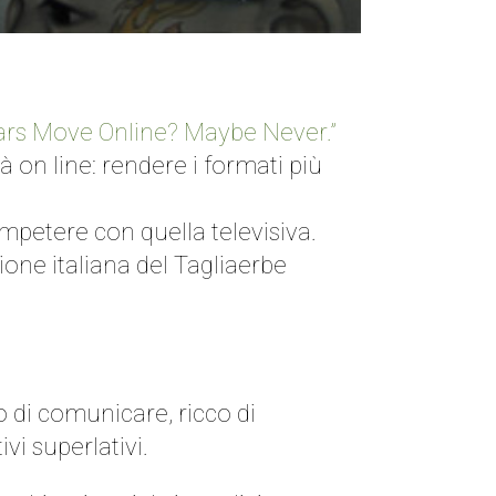
ars Move Online? Maybe Never.”
à on line: rendere i formati più
ompetere con quella televisiva.
sione italiana del Tagliaerbe
 di comunicare, ricco di
i superlativi.