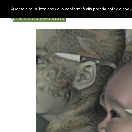
Questo sito utilizza cookie in conformità alla propria policy e cook
COS’È METABOX
AU