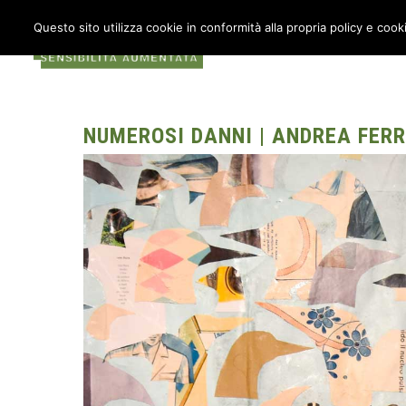
Questo sito utilizza cookie in conformità alla propria policy e cook
COS’È METABOX
AU
NUMEROSI DANNI | ANDREA FER