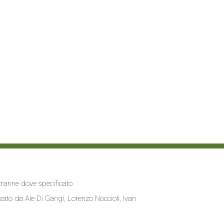
i tranne dove specificato
zzato da
Ale Di Gangi
, Lorenzo Noccioli,
Ivan