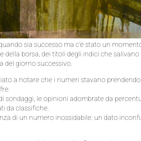
ando sia successo ma c’è stato un momento in 
 della borsa, dei titoli degli indici che saliv
ia del giorno successivo.
to a notare che i numeri stavano prendendo il 
fre.
i sondaggi, le opinioni adombrate da percentuali
ti da classifiche.
anza di un numero inossidabile: un dato inconfu