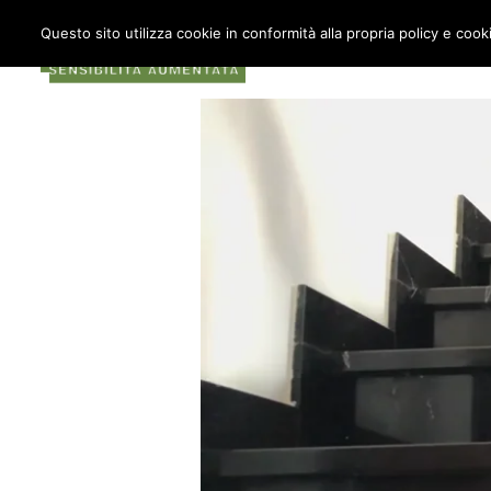
Questo sito utilizza cookie in conformità alla propria policy e cook
COS’È METABOX
AU