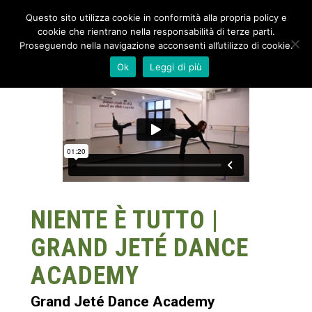
Questo sito utilizza cookie in conformità alla propria policy e
cookie che rientrano nella responsabilità di terze parti.
Proseguendo nella navigazione acconsenti all’utilizzo di cookie.
Ok
Leggi di più
NIENTE È TUTTO |
GRAND JETÉ DANCE
ACADEMY
Grand Jeté Dance Academy