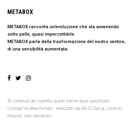
METABOX
METABOX racconta un’evoluzione che sta avvenendo
sotto pelle, quasi impercettibile.
METABOX parla della trasformazione del nostro sentire,
di una sensibilità aumentata.
© contenuti dei rispettivi autori tranne dove specificato
Concept Andrea Ferrato - realizzato da
Ale Di Gangi
, Lorenzo
Noccioli,
Ivan Sandrolini
Cookie Policy
|
Sitemap