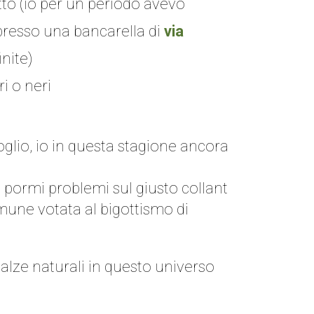
tto (io per un periodo avevo
presso una bancarella di
via
nite)
i o neri
glio, io in questa stagione ancora
 pormi problemi sul giusto collant
mune votata al bigottismo di
calze naturali in questo universo