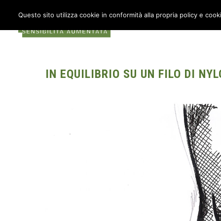
Questo sito utilizza cookie in conformità alla propria policy e cook
COS’È METABOX
AU
IN EQUILIBRIO SU UN FILO DI NY