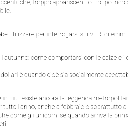
ccentriche, troppo appariscenti o troppo incolor
bile.
be utilizzare per interrogarsi sui VERI dilemm
 l’autunno: come comportarsi con le calze e i c
dollari è quando cioè sia socialmente accettab
e, e in più resiste ancora la leggenda metropoli
tutto l’anno, anche a febbraio e soprattutto a
e come gli unicorni se quando arriva la prima 
ti.