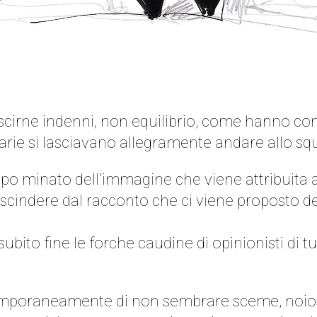
scirne indenni, non equilibrio, come hanno con
narie si lasciavano allegramente andare allo squi
mpo minato dell’immagine che viene attribuita 
scindere dal racconto che ci viene proposto del 
bito fine le forche caudine di opinionisti di tutt
ontemporaneamente di non sembrare sceme, noios