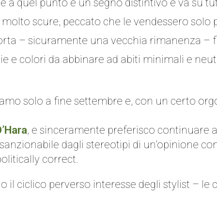
e a quel punto è un segno distintivo e va su tu
 molto scure, peccato che le vendessero solo 
scorta – sicuramente una vecchia rimanenza – fi
 e colori da abbinare ad abiti minimali e neutr
amo solo a fine settembre e, con un certo orgo
O’Hara
, e sinceramente preferisco continuare a
sanzionabile dagli stereotipi di un’opinione co
litically correct.
l ciclico perverso interesse degli stylist – le 