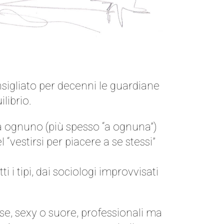
sigliato per decenni le guardiane
librio.
a ognuno (più spesso “a ognuna”)
“vestirsi per piacere a se stessi”
i i tipi, dai sociologi improvvisati
e, sexy o suore, professionali ma