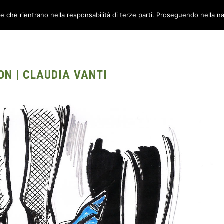
ie che rientrano nella responsabilità di terze parti. Proseguendo nella na
TORI
AMBIENTI
CANTIERE METABOX
CONTATTI
LON | CLAUDIA VANTI