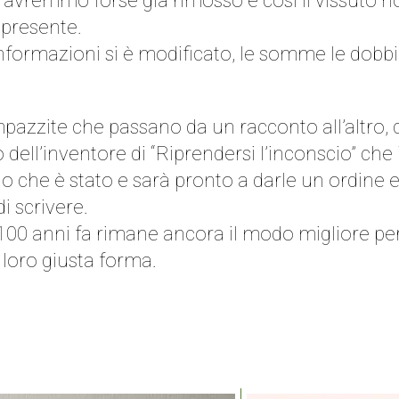
vremmo forse già rimosso e così il vissuto no
presente.
 informazioni si è modificato, le somme le dobb
impazzite che passano da un racconto all’altro, 
o dell’inventore di “Riprendersi l’inconscio” che
llo che è stato e sarà pronto a darle un ordine
i scrivere.
00 anni fa rimane ancora il modo migliore per c
 loro giusta forma.