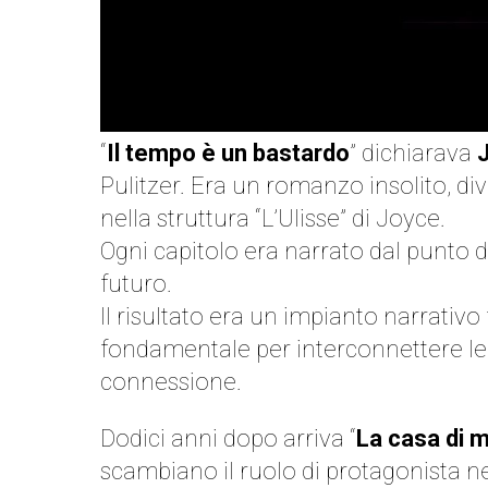
“
Il tempo è un bastardo
” dichiarava
Pulitzer. Era un romanzo insolito, di
nella struttura “L’Ulisse” di Joyce.
Ogni capitolo era narrato dal punto 
futuro.
Il risultato era un impianto narrativ
fondamentale per interconnettere le 
connessione.
Dodici anni dopo arriva “
La casa di 
scambiano il ruolo di protagonista ne