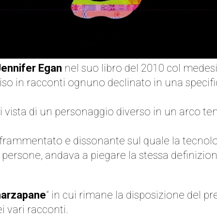
Jennifer Egan
nel suo libro del 2010 col medesi
viso in racconti ognuno declinato in una specifi
di vista di un personaggio diverso in un arco t
o frammentato e dissonante sul quale la tecnol
persone, andava a piegare la stessa definizione
marzapane
” in cui rimane la disposizione del p
i vari racconti.