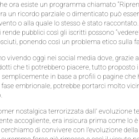
che ora esiste un programma chiamato “Riprendi
era un ricordo parziale o dimenticato può essere
ento o alla quale lo stesso è stato raccontato.
i rende pubblici così gli iscritti possono “vedere
ciuti, ponendo così un problema etico sulla fa
amo vivendo oggi nei social media dove, grazie 
otti che ti potrebbero piacere, tutto proposto 
semplicemente in base a profili o pagine che 
fase embrionale, potrebbe portarci molto vicino
.
er nostalgica terrorizzata dall’ evoluzione t
nte accogliente, era insicura prima come lo è
erchiamo di convivere con l’evoluzione della 