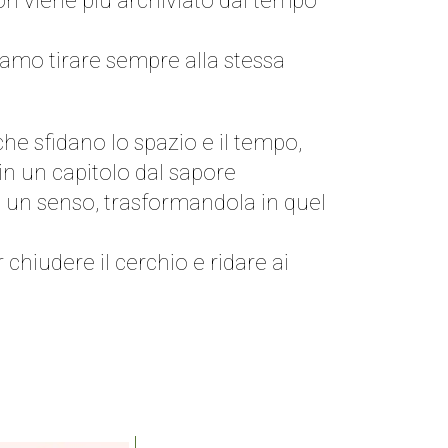
n viene più archiviato dal tempo
iamo tirare sempre alla stessa
che sfidano lo spazio e il tempo,
 in un capitolo dal sapore
 e un senso, trasformandola in quel
hiudere il cerchio e ridare ai