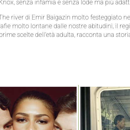
nox, senza infamia e senza lode ma più adatto
 The river di Emir Baigazin molto festeggiato ne
ie molto lontane dalle nostre abitudini, il regis
rime scelte dell’età adulta, racconta una storia 