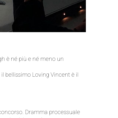
Gogh è né più e né meno un
l bellissimo Loving Vincent è il
in concorso. Dramma processuale