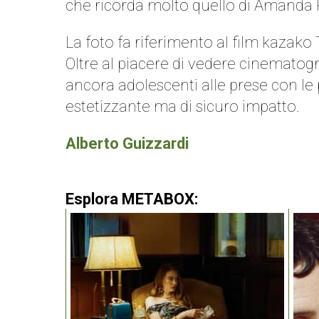
che ricorda molto quello di Amanda K
La foto fa riferimento al film kazako
Oltre al piacere di vedere cinematograf
ancora adolescenti alle prese con le p
estetizzante ma di sicuro impatto.
Alberto Guizzardi
Esplora METABOX: