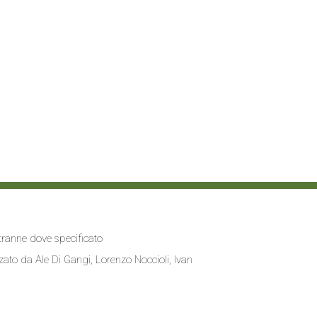
i tranne dove specificato
zzato da
Ale Di Gangi
, Lorenzo Noccioli,
Ivan