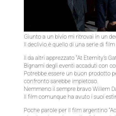
Giunto a un bivio mi ritrovai in un de
Il declivio è quello di una serie di fil
Il da altri apprezzato “At Eternity’s 
Bignami degli eventi accaduti con co
Potrebbe essere un buon prodotto per 
confronto sarebbe impietoso.
Nemmeno il sempre bravo Willem Dafo
Il film comunque ha avuto i suoi esti
Poche parole per il film argentino 