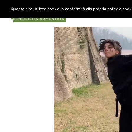
Questo sito utilizza cookie in conformità alla propria policy e cook
COS’È METABOX
AU