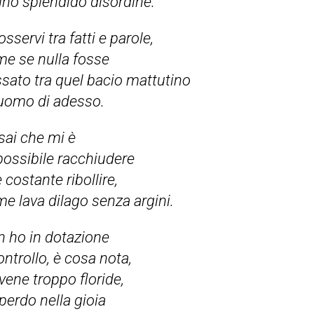
uno splendido disordine.
osservi tra fatti e parole,
e se nulla fosse
sato tra quel bacio mattutino
’uomo di adesso.
sai che mi è
ossibile racchiudere
e costante ribollire,
e lava dilago senza argini.
 ho in dotazione
controllo, è cosa nota,
vene troppo floride,
perdo nella gioia