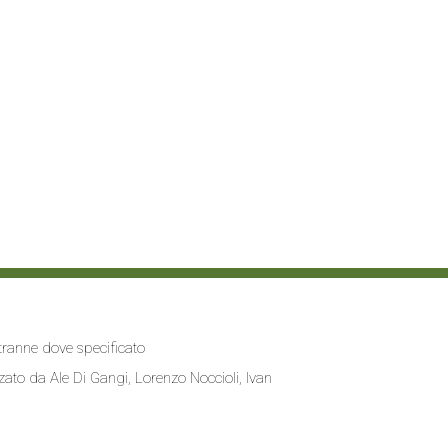
i tranne dove specificato
zzato da
Ale Di Gangi
, Lorenzo Noccioli,
Ivan