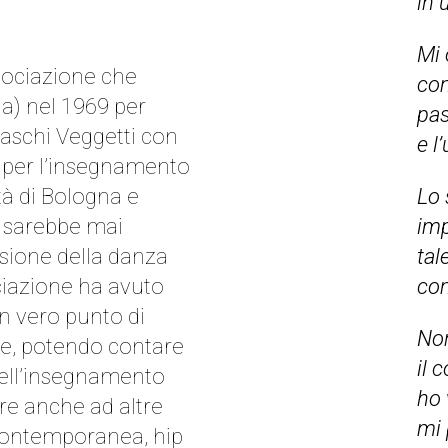
in 
Mi 
ssociazione che
com
a) nel 1969 per
pas
aschi Veggetti con
e l
o per l’insegnamento
ttà di Bologna e
Lo 
n sarebbe mai
imp
fusione della danza
tal
ociazione ha avuto
com
 un vero punto di
Non
se, potendo contare
il 
 dell’insegnamento
ho 
re anche ad altre
mi 
contemporanea, hip