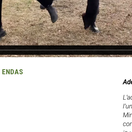
O ENDAS
Ad
L’a
l’u
Min
com