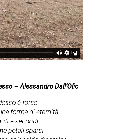
esso –
Alessandro Dall’Olio
desso è forse
nica forma di eternità.
uti e secondi
e petali sparsi