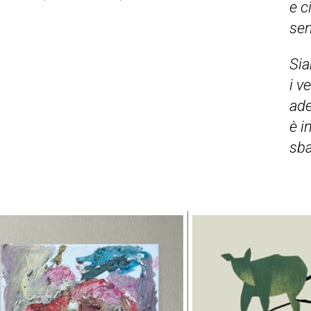
e c
sen
Sia
i v
ad
è i
sba