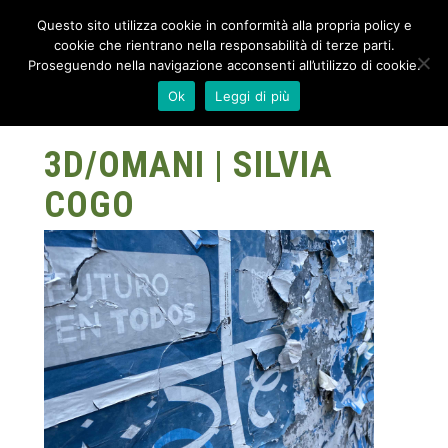
Questo sito utilizza cookie in conformità alla propria policy e
cookie che rientrano nella responsabilità di terze parti.
Proseguendo nella navigazione acconsenti all’utilizzo di cookie.
Ok
Leggi di più
3D/OMANI | SILVIA
COGO